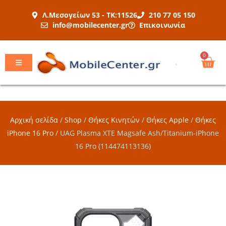
Μετάβαση
Λ.Μεσογείων 53 - ΤΚ:11526
210 77 05 150
στο
info@mobilecenter.gr
Επικοινωνία
περιεχόμενο
Car
0
Αρχική σελίδα
/
Shop
/
Θήκες Κινητών
/
Θήκες Apple
/
Θήκες
iPhone 16 Pro
/
UAG Plasma XTE Magsafe Ash/Titanium-iPhone
16 Pro (114474113136)