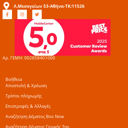
Λ.Μεσογείων 53-Αθήνα-ΤΚ:11526
F
I
T
a
n
w
c
s
i
e
t
t
b
a
t
o
g
e
o
r
r
k
a
-
m
f
Αρ. ΓΕΜΗ: 002858401000
Βοήθεια
Αποστολή & Χρέωση
Τρόποι πληρωμής
Επιστροφές & Αλλαγές
Αναζήτηση Δέματος Box Now
Αναζήτηση Δέματος Γενικής Ταχ.