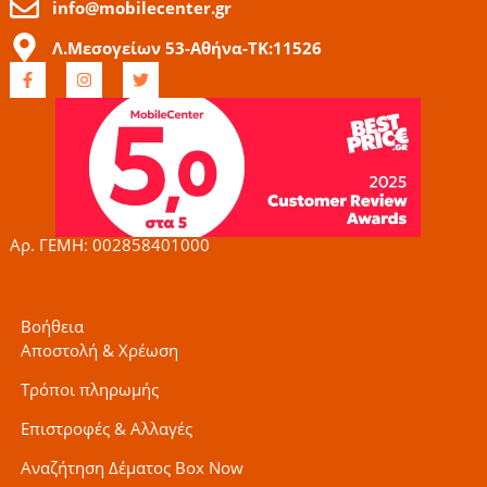
info@mobilecenter.gr
Λ.Μεσογείων 53-Αθήνα-ΤΚ:11526
F
I
T
a
n
w
c
s
i
e
t
t
b
a
t
o
g
e
o
r
r
k
a
-
m
f
Αρ. ΓΕΜΗ: 002858401000
Βοήθεια
Αποστολή & Χρέωση
Τρόποι πληρωμής
Επιστροφές & Αλλαγές
Αναζήτηση Δέματος Box Now