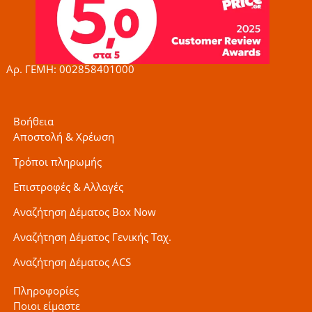
o
g
e
o
r
r
k
a
-
m
f
Αρ. ΓΕΜΗ: 002858401000
Βοήθεια
Αποστολή & Χρέωση
Τρόποι πληρωμής
Επιστροφές & Αλλαγές
Αναζήτηση Δέματος Box Now
Αναζήτηση Δέματος Γενικής Ταχ.
Αναζήτηση Δέματος ACS
Πληροφορίες
Ποιοι είμαστε