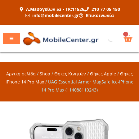
Μετάβαση
Λ.Μεσογείων 53 - ΤΚ:11526
210 77 05 150
στο
info@mobilecenter.gr
Επικοινωνία
περιεχόμενο
Car
0
Αρχική σελίδα
/
Shop
/
Θήκες Κινητών
/
Θήκες Apple
/
Θήκες
iPhone 14 Pro Max
/
UAG Essential Armor MagSafe Ice-iPhone
14 Pro Max (114088110243)