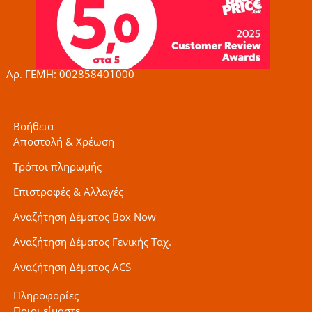
b
a
t
o
g
e
o
r
r
k
a
-
m
f
Αρ. ΓΕΜΗ: 002858401000
Βοήθεια
Αποστολή & Χρέωση
Τρόποι πληρωμής
Επιστροφές & Αλλαγές
Αναζήτηση Δέματος Box Now
Αναζήτηση Δέματος Γενικής Ταχ.
Αναζήτηση Δέματος ACS
Πληροφορίες
Ποιοι είμαστε