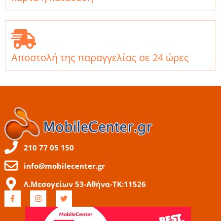
Αποστολή της παραγγελίας σε 24 ώρες
210 77 05 150
info@mobilecenter.gr
Λ.Μεσογείων 53-Αθήνα-ΤΚ:11526
F
I
T
a
n
w
c
s
i
e
t
t