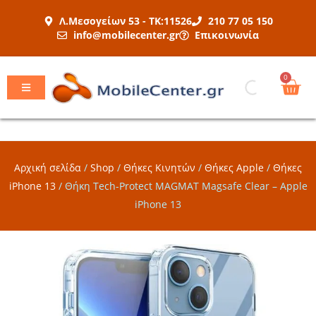
Μετάβαση
Λ.Μεσογείων 53 - ΤΚ:11526
210 77 05 150
στο
info@mobilecenter.gr
Επικοινωνία
περιεχόμενο
Car
0
Αρχική σελίδα
/
Shop
/
Θήκες Κινητών
/
Θήκες Apple
/
Θήκες
iPhone 13
/
Θήκη Tech-Protect MAGMAT Magsafe Clear – Apple
iPhone 13