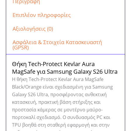
Περιγραφή
Kevlar
Aura
Επιπλέον πληροφορίες
MagSafe
Black/Orange
Αξιολογήσεις (0)
ποσότητα
Ασφάλεια & Στοιχεία Κατασκευαστή
(GPSR)
Θήκη Tech-Protect Kevlar Aura
MagSafe για Samsung Galaxy S26 Ultra
Η θήκη Tech-Protect Kevlar Aura MagSafe
Black/Orange είναι σχεδιασμένη για Samsung
Galaxy S26 Ultra, προσφέροντας ανθεκτική
κατασκευή, πρακτική βάση στήριξης και
προστασία κάμερας σε μοντέρνο μαύρο-
πορτοκαλί σχεδιασμό. Ο συνδυασμός PC και
TPU βοηθά στη σταθερή εφαρμογή και στην