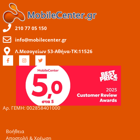
210 77 05 150
info@mobilecenter.gr
Λ.Μεσογείων 53-Αθήνα-ΤΚ:11526
F
I
T
a
n
w
c
s
i
e
t
t
b
a
t
o
g
e
o
r
r
k
a
-
m
f
Αρ. ΓΕΜΗ: 002858401000
Βοήθεια
Αποστολή & Χρέωση