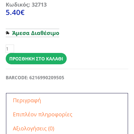
Κωδικός: 32713
5.40
€
Άμεσα Διαθέσιμο
Θήκη
Tech-
Protect
ΠΡΟΣΘΉΚΗ ΣΤΟ ΚΑΛΆΘΙ
Hybrid
Shell
BARCODE: 6216990209505
Matte
Black
-
Περιγραφή
Xiaomi
Redmi
Επιπλέον πληροφορίες
Note
9T
Αξιολογήσεις (0)
5G