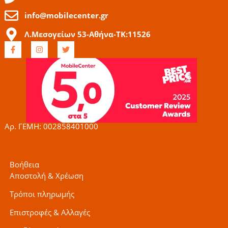
info@mobilecenter.gr
Λ.Μεσογείων 53-Αθήνα-ΤΚ:11526
F
I
T
a
n
w
c
s
i
e
t
t
b
a
t
o
g
e
o
r
r
k
a
-
m
f
Αρ. ΓΕΜΗ: 002858401000
Βοήθεια
Αποστολή & Χρέωση
Τρόποι πληρωμής
Επιστροφές & Αλλαγές