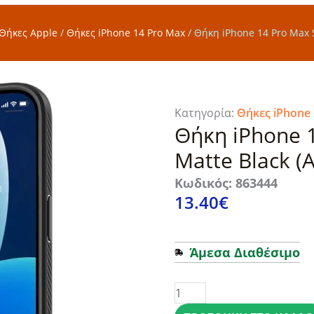
Θήκες Apple
/
Θήκες iPhone 14 Pro Max
/
Θήκη iPhone 14 Pro Max S
Κατηγορία:
Θήκες iPhone
Θήκη iPhone 1
Matte Black (
Κωδικός: 863444
13.40
€
Άμεσα Διαθέσιμο
Θήκη
iPhone
14