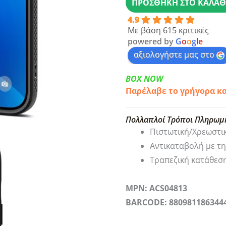
ΠΡΟΣΘΉΚΗ ΣΤΟ ΚΑΛΆΘ
Pro
4.9
Max
Με βάση 615 κριτικές
Spigen
powered by
G
o
o
g
l
e
Liquid
αξιολογήστε μας στο
Air
BOX NOW
Matte
Παρέλαβε το γρήγορα κ
Black
(ACS04813)
Πολλαπλοί Τρόποι Πληρωμ
ποσότητα
Πιστωτική/Χρεωστι
Αντικαταβολή με τ
Τραπεζική κατάθεσ
MPN: ACS04813
BARCODE: 880981186344