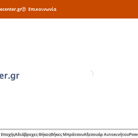
ecenter.gr
Επικοινωνία
 Εποχής
Αδιάβροχες Θήκες
Θήκες Μπράτσου
Αξεσουάρ Αυτοκινήτου
Pow