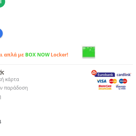
Ι
αι απλά με
BOX NOW
Locker!
ής
κή κάρτα
ην παράδοση
η
4