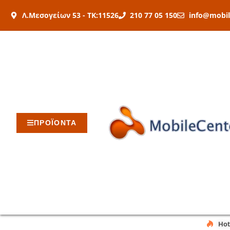
Μετάβαση
Λ.Μεσογείων 53 - ΤΚ:11526
210 77 05 150
info@mobil
στο
περιεχόμενο
ΠΡΟΪΟΝΤΑ
Hot