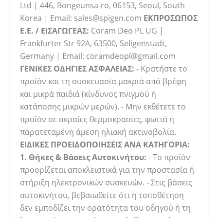
Ltd | 446, Bongeunsa-ro, 06153, Seoul, South
Korea | Email: sales@spigen.com
ΕΚΠΡΟΣΩΠΟΣ
Ε.Ε. / ΕΙΣΑΓΩΓΕΑΣ:
Coram Deo PL UG |
Frankfurter Str 92A, 63500, Seligenstadt,
Germany | Email: coramdeopl@gmail.com
ΓΕΝΙΚΕΣ ΟΔΗΓΙΕΣ ΑΣΦΑΛΕΙΑΣ:
- Κρατήστε το
προϊόν και τη συσκευασία μακριά από βρέφη
και μικρά παιδιά (κίνδυνος πνιγμού ή
κατάποσης μικρών μερών). - Μην εκθέτετε το
προϊόν σε ακραίες θερμοκρασίες, φωτιά ή
παρατεταμένη άμεση ηλιακή ακτινοβολία.
ΕΙΔΙΚΕΣ ΠΡΟΕΙΔΟΠΟΙΗΣΕΙΣ ΑΝΑ ΚΑΤΗΓΟΡΙΑ:
1. Θήκες & Βάσεις Αυτοκινήτου:
- Το προϊόν
προορίζεται αποκλειστικά για την προστασία ή
στήριξη ηλεκτρονικών συσκευών. - Στις βάσεις
αυτοκινήτου, βεβαιωθείτε ότι η τοποθέτηση
δεν εμποδίζει την ορατότητα του οδηγού ή τη