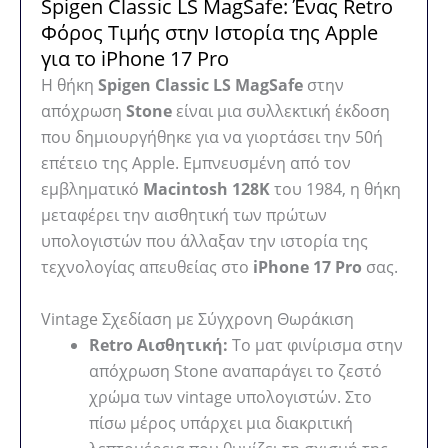
Spigen Classic LS MagSafe: Ένας Retro
Φόρος Τιμής στην Ιστορία της Apple
για το iPhone 17 Pro
Η θήκη
Spigen Classic LS MagSafe
στην
απόχρωση
Stone
είναι μια συλλεκτική έκδοση
που δημιουργήθηκε για να γιορτάσει την 50ή
επέτειο της Apple. Εμπνευσμένη από τον
εμβληματικό
Macintosh 128K
του 1984, η θήκη
μεταφέρει την αισθητική των πρώτων
υπολογιστών που άλλαξαν την ιστορία της
τεχνολογίας απευθείας στο
iPhone 17 Pro
σας.
Vintage Σχεδίαση με Σύγχρονη Θωράκιση
Retro Αισθητική:
Το ματ φινίρισμα στην
απόχρωση Stone αναπαράγει το ζεστό
χρώμα των vintage υπολογιστών. Στο
πίσω μέρος υπάρχει μια διακριτική