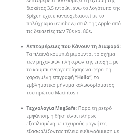
λεπτομέρεια που θυμίζει τη σχισμή της
δισκέτας 3.5 ιντσών, ενώ το λογότυπο της
Spigen έχει επανασχεδιαστεί με το
πολύχρωμο (rainbow) στυλ της Apple από
τις δεκαετίες των 70s και 80s.
Λεπτομέρειες που Κάνουν τη Διαφορά:
Τα πλαϊνά κουμπιά μιμούνται το σχήμα
των μηχανικών πλήκτρων της εποχής, με
το κουμπί ενεργοποίησης να φέρει τη
χαραγμένη επιγραφή
“Hello”
, το
εμβληματικό μήνυμα καλωσορίσματος
του πρώτου Macintosh.
Τεχνολογία MagSafe:
Παρά τη ρετρό
εμφάνιση, η θήκη είναι πλήρως
εξοπλισμένη με ισχυρούς μαγνήτες,
εξασφαλίζοντας τέλεια ευθυγράμμιση με