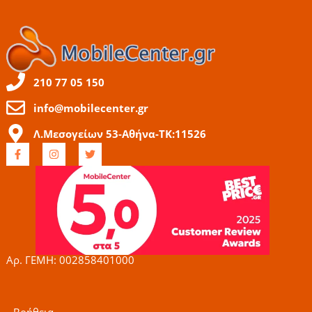
210 77 05 150
info@mobilecenter.gr
Λ.Μεσογείων 53-Αθήνα-ΤΚ:11526
F
I
T
a
n
w
c
s
i
e
t
t
b
a
t
o
g
e
o
r
r
k
a
-
m
f
Αρ. ΓΕΜΗ: 002858401000
Βοήθεια