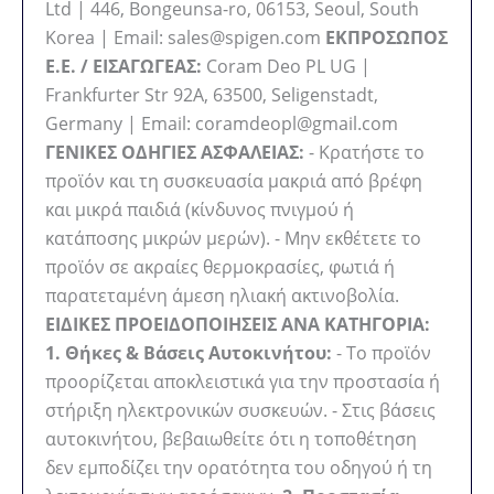
Ltd | 446, Bongeunsa-ro, 06153, Seoul, South
Korea | Email: sales@spigen.com
ΕΚΠΡΟΣΩΠΟΣ
Ε.Ε. / ΕΙΣΑΓΩΓΕΑΣ:
Coram Deo PL UG |
Frankfurter Str 92A, 63500, Seligenstadt,
Germany | Email: coramdeopl@gmail.com
ΓΕΝΙΚΕΣ ΟΔΗΓΙΕΣ ΑΣΦΑΛΕΙΑΣ:
- Κρατήστε το
προϊόν και τη συσκευασία μακριά από βρέφη
και μικρά παιδιά (κίνδυνος πνιγμού ή
κατάποσης μικρών μερών). - Μην εκθέτετε το
προϊόν σε ακραίες θερμοκρασίες, φωτιά ή
παρατεταμένη άμεση ηλιακή ακτινοβολία.
ΕΙΔΙΚΕΣ ΠΡΟΕΙΔΟΠΟΙΗΣΕΙΣ ΑΝΑ ΚΑΤΗΓΟΡΙΑ:
1. Θήκες & Βάσεις Αυτοκινήτου:
- Το προϊόν
προορίζεται αποκλειστικά για την προστασία ή
στήριξη ηλεκτρονικών συσκευών. - Στις βάσεις
αυτοκινήτου, βεβαιωθείτε ότι η τοποθέτηση
δεν εμποδίζει την ορατότητα του οδηγού ή τη