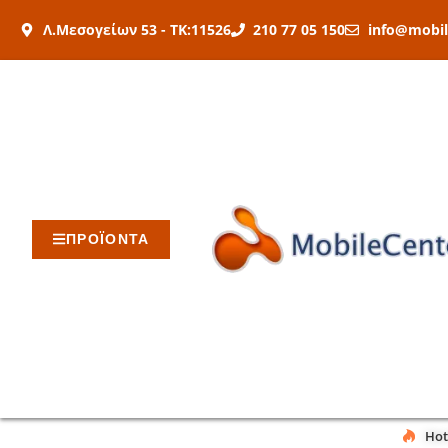
Μετάβαση
Λ.Μεσογείων 53 - ΤΚ:11526
210 77 05 150
info@mobil
στο
περιεχόμενο
ΠΡΟΪΟΝΤΑ
Hot