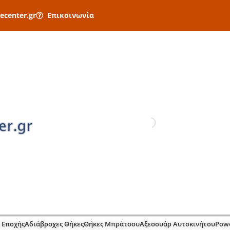
ecenter.gr
Επικοινωνία
 Εποχής
Αδιάβροχες Θήκες
Θήκες Μπράτσου
Αξεσουάρ Αυτοκινήτου
Pow