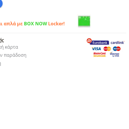
αι απλά με
BOX NOW
Locker!
ής
κή κάρτα
ην παράδοση
η