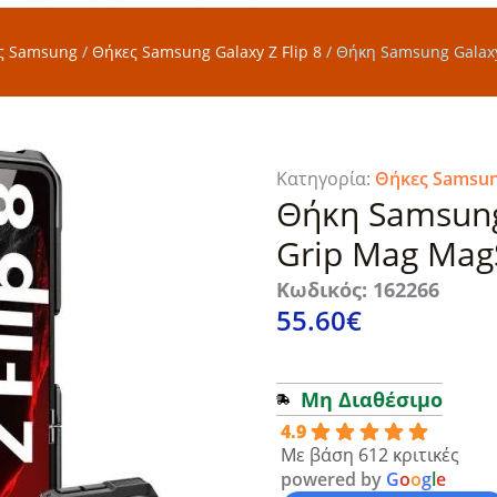
ς Samsung
/
Θήκες Samsung Galaxy Z Flip 8
/
Θήκη Samsung Galaxy
Κατηγορία:
Θήκες Samsung
Θήκη Samsung 
Grip Mag Mag
Κωδικός: 162266
55.60
€
Μη Διαθέσιμο
4.9
Με βάση 612 κριτικές
powered by
G
o
o
g
l
e