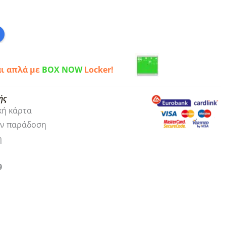
αι απλά με
BOX NOW
Locker!
ής
κή κάρτα
ην παράδοση
η
9