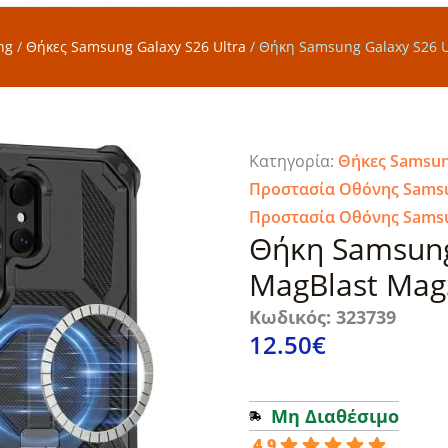
ng
/
Θήκες Samsung Galaxy S26 Ultra
/
Θήκη Samsung Galaxy S26 Ul
Κατηγορία:
Θήκες Samsung
Προστασία Οθόνης Samsun
Προστασία Οθόνης Samsun
Θήκη Samsung 
MagBlast MagS
Κωδικός: 323739
12.50
€
Μη Διαθέσιμο
4.9