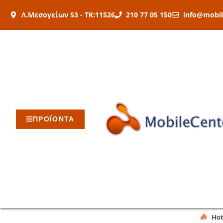
Μετάβαση
Λ.Μεσογείων 53 - ΤΚ:11526
210 77 05 150
info@mobil
στο
περιεχόμενο
ΠΡΟΪΟΝΤΑ
Hot