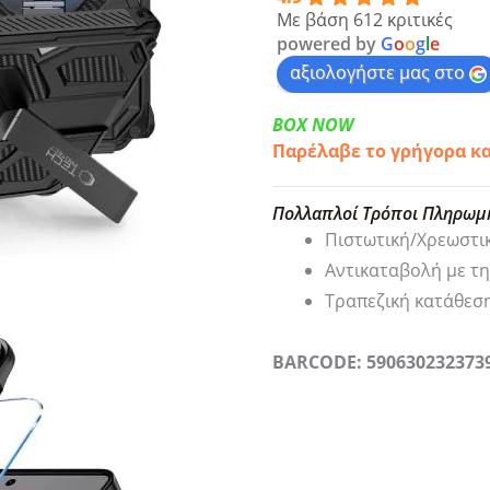
Με βάση 612 κριτικές
powered by
G
o
o
g
l
e
αξιολογήστε μας στο
BOX NOW
Παρέλαβε το γρήγορα κ
Πολλαπλοί Τρόποι Πληρωμ
Πιστωτική/Χρεωστι
Αντικαταβολή με τ
Τραπεζική κατάθεσ
BARCODE: 590630232373