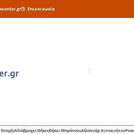
ecenter.gr
Επικοινωνία
 Εποχής
Αδιάβροχες Θήκες
Θήκες Μπράτσου
Αξεσουάρ Αυτοκινήτου
Pow