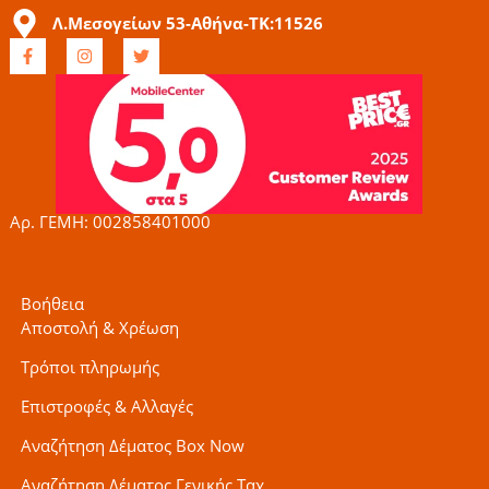
Λ.Μεσογείων 53-Αθήνα-ΤΚ:11526
F
I
T
a
n
w
c
s
i
e
t
t
b
a
t
o
g
e
o
r
r
k
a
-
m
f
Αρ. ΓΕΜΗ: 002858401000
Βοήθεια
Αποστολή & Χρέωση
Τρόποι πληρωμής
Επιστροφές & Αλλαγές
Αναζήτηση Δέματος Box Now
Αναζήτηση Δέματος Γενικής Ταχ.