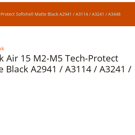
otect Softshell Matte Black A2941 / A3114 / A3241 / A3448
ok
 Air 15 M2-M5 Tech-Protect
e Black A2941 / A3114 / A3241 /