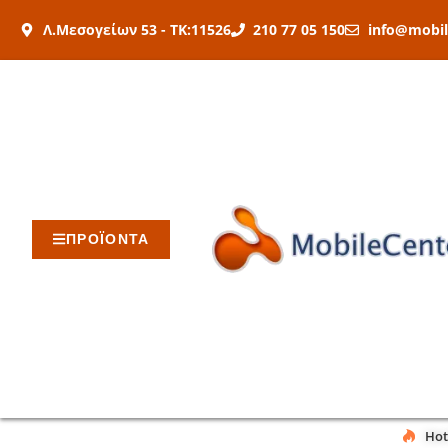
Μετάβαση
Λ.Μεσογείων 53 - ΤΚ:11526
210 77 05 150
info@mobil
στο
περιεχόμενο
ΠΡΟΪΟΝΤΑ
Hot