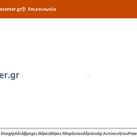
ecenter.gr
Επικοινωνία
 Εποχής
Αδιάβροχες Θήκες
Θήκες Μπράτσου
Αξεσουάρ Αυτοκινήτου
Pow