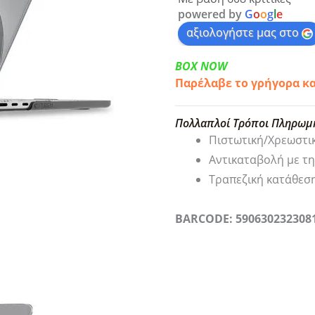
powered by
G
o
o
g
l
e
αξιολογήστε μας στο
BOX NOW
Παρέλαβε το γρήγορα κ
Πολλαπλοί Τρόποι Πληρωμ
Πιστωτική/Χρεωστι
Αντικαταβολή με τ
Τραπεζική κατάθεσ
BARCODE: 590630232308