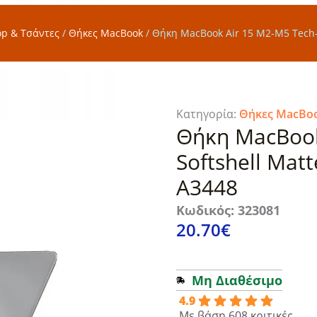
op & Τσάντες
/
Θήκες MacBook
/
Θήκη MacBook Air 15 M2-M5 Tech-Pr
Κατηγορία:
Θήκες MacBo
Θήκη MacBook
Softshell Matt
A3448
Κωδικός: 323081
20.70
€
Μη Διαθέσιμο
4.9
Με βάση 608 κριτικές