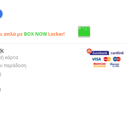
αι απλά με
BOX NOW
Locker!
ής
κή κάρτα
ην παράδοση
η
1