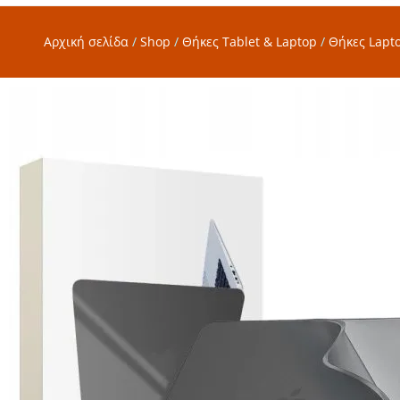
Αρχική σελίδα
/
Shop
/
Θήκες Tablet & Laptop
/
Θήκες Lapt