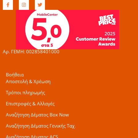
F
I
T
a
n
w
c
s
i
e
t
t
b
a
t
o
g
e
o
r
r
k
a
-
m
f
Αρ. ΓΕΜΗ: 002858401000
Βοήθεια
Αποστολή & Χρέωση
Τρόποι πληρωμής
Επιστροφές & Αλλαγές
Αναζήτηση Δέματος Box Now
Αναζήτηση Δέματος Γενικής Ταχ.
Αναζήτηση Δέματος ACS