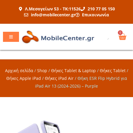
Μετάβαση
Λ.Μεσογείων 53 - ΤΚ:11526
210 77 05 150
στο
info@mobilecenter.gr
Επικοινωνία
περιεχόμενο
Car
0
Αρχική σελίδα
/
Shop
/
Θήκες Tablet & Laptop
/
Θήκες Tablet
/
Θήκες Apple iPad
/
Θήκες iPad Air
/
Θήκη ESR Flip Hybrid για
iPad Air 13 (2024-2026) – Purple