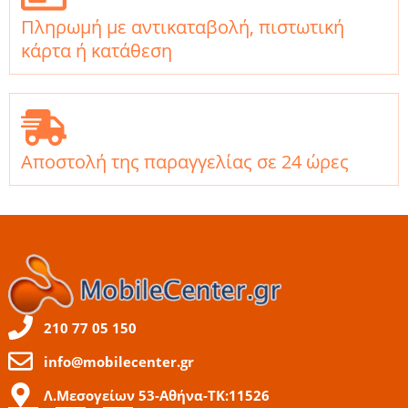
Πληρωμή με αντικαταβολή, πιστωτική
κάρτα ή κατάθεση
Αποστολή της παραγγελίας σε 24 ώρες
210 77 05 150
info@mobilecenter.gr
Λ.Μεσογείων 53-Αθήνα-ΤΚ:11526