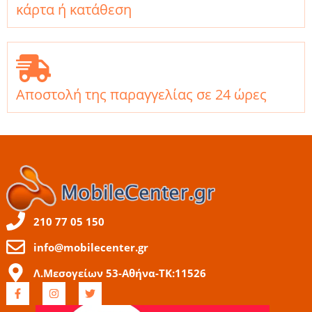
κάρτα ή κατάθεση
Αποστολή της παραγγελίας σε 24 ώρες
210 77 05 150
info@mobilecenter.gr
Λ.Μεσογείων 53-Αθήνα-ΤΚ:11526
F
I
T
a
n
w
c
s
i