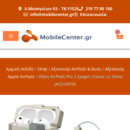
Μετάβαση
Λ.Μεσογείων 53 - ΤΚ:11526
210 77 05 150
στο
info@mobilecenter.gr
Επικοινωνία
περιεχόμενο
Car
0
Αρχική σελίδα
/
Shop
/
Αξεσουάρ AirPods & Buds
/
Αξεσουάρ
Apple AirPods
/
Θήκη AirPods Pro 3 Spigen Classic LS Stone
(ACS10978)