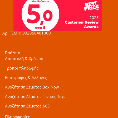
e
t
t
b
a
t
o
g
e
o
r
r
k
a
-
m
f
Αρ. ΓΕΜΗ: 002858401000
Βοήθεια
Αποστολή & Χρέωση
Τρόποι πληρωμής
Επιστροφές & Αλλαγές
Αναζήτηση Δέματος Box Now
Αναζήτηση Δέματος Γενικής Ταχ.
Αναζήτηση Δέματος ACS
Πληροφορίες