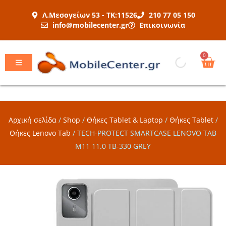
Μετάβαση
Λ.Μεσογείων 53 - ΤΚ:11526
210 77 05 150
στο
info@mobilecenter.gr
Επικοινωνία
περιεχόμενο
Car
0
Αρχική σελίδα
/
Shop
/
Θήκες Tablet & Laptop
/
Θήκες Tablet
/
Θήκες Lenovo Tab
/
TECH-PROTECT SMARTCASE LENOVO TAB
M11 11.0 TB-330 GREY