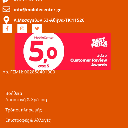
info@mobilecenter.gr
Λ.Μεσογείων 53-Αθήνα-ΤΚ:11526
F
I
T
a
n
w
c
s
i
e
t
t
b
a
t
o
g
e
o
r
r
k
a
-
m
f
Αρ. ΓΕΜΗ: 002858401000
Βοήθεια
Αποστολή & Χρέωση
Τρόποι πληρωμής
Επιστροφές & Αλλαγές