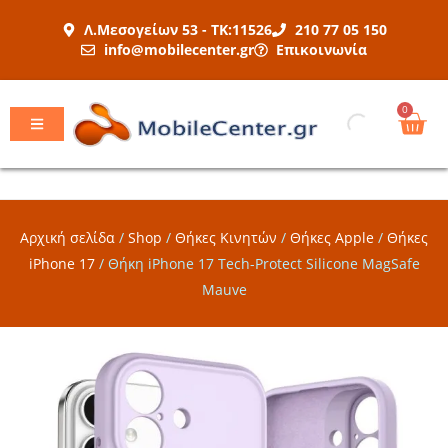
Μετάβαση
Λ.Μεσογείων 53 - ΤΚ:11526
210 77 05 150
στο
info@mobilecenter.gr
Επικοινωνία
περιεχόμενο
Car
0
Αρχική σελίδα
/
Shop
/
Θήκες Κινητών
/
Θήκες Apple
/
Θήκες
iPhone 17
/
Θήκη iPhone 17 Tech-Protect Silicone MagSafe
Mauve