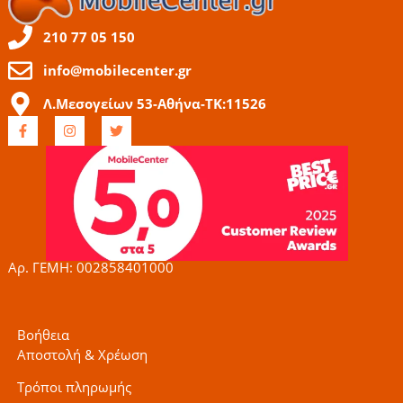
210 77 05 150
info@mobilecenter.gr
Λ.Μεσογείων 53-Αθήνα-ΤΚ:11526
F
I
T
a
n
w
c
s
i
e
t
t
b
a
t
o
g
e
o
r
r
k
a
-
m
f
Αρ. ΓΕΜΗ: 002858401000
Βοήθεια
Αποστολή & Χρέωση
Τρόποι πληρωμής