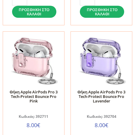
Apple
Apple
AirPods
AirPods
ΠΡΟΣΘΉΚΗ ΣΤΟ
ΠΡΟΣΘΉΚΗ ΣΤΟ
ΚΑΛΆΘΙ
ΚΑΛΆΘΙ
Pro
Pro
3
3
Tech-
Tech-
Protect
Protect
Bounce
Bounce
Pro
Pro
Cosmic
Matcha
Orange
Green
ποσότητα
ποσότητα
Θήκη Apple AirPods Pro 3
Θήκη Apple AirPods Pro 3
Tech-Protect Bounce Pro
Tech-Protect Bounce Pro
Pink
Lavender
Κωδικός: 392711
Κωδικός: 392704
8.00
€
8.00
€