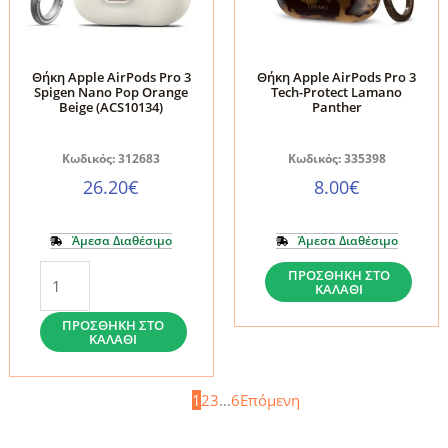
ποσότητα
Θήκη Apple AirPods Pro 3
Θήκη Apple AirPods Pro 3
Spigen Nano Pop Orange
Tech-Protect Lamano
Beige (ACS10134)
Panther
Κωδικός: 312683
Κωδικός: 335398
26.20
€
8.00
€
Άμεσα Διαθέσιμο
Άμεσα Διαθέσιμο
Θήκη
Θήκη
ΠΡΟΣΘΉΚΗ ΣΤΟ
ΚΑΛΆΘΙ
Apple
Apple
AirPods
AirPods
ΠΡΟΣΘΉΚΗ ΣΤΟ
ΚΑΛΆΘΙ
Pro
Pro
3
3
1
2
3
…
6
Επόμενη
Spigen
Tech-
Nano
Protect