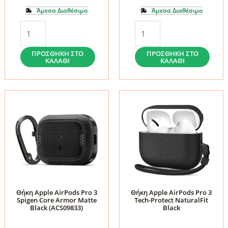
Άμεσα Διαθέσιμο
Άμεσα Διαθέσιμο
Θήκη
Θήκη
Apple
Apple
AirPods
AirPods
ΠΡΟΣΘΉΚΗ ΣΤΟ
ΠΡΟΣΘΉΚΗ ΣΤΟ
ΚΑΛΆΘΙ
ΚΑΛΆΘΙ
Pro
Pro
3
3
Tech-
Tech-
Protect
Protect
Bounce
Bounce
Pro
Pro
Pink
Lavender
ποσότητα
ποσότητα
Θήκη Apple AirPods Pro 3
Θήκη Apple AirPods Pro 3
Spigen Core Armor Matte
Tech-Protect NaturalFit
Black (ACS09833)
Black