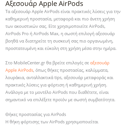
Αξεσουάρ Apple AirPods
Pop
Lamano
Orange
Panther
Τα αξεσουάρ Apple AirPods είναι πρακτικές λύσεις για την
Beige
ποσότητα
καθημερινή προστασία, μεταφορά και πιο άνετη χρήση
(ACS10134)
των ακουστικών σας. Είτε χρησιμοποιείτε AirPods,
ποσότητα
AirPods Pro ή AirPods Max, η σωστή επιλογή αξεσουάρ
βοηθά να διατηρείτε τη συσκευή σας πιο οργανωμένη,
προστατευμένη και εύκολη στη χρήση μέσα στην ημέρα.
Στο MobileCenter.gr θα βρείτε επιλογές σε
αξεσουάρ
Apple AirPods
, όπως θήκες προστασίας, καλύμματα,
λουράκια, ανταλλακτικά tips, αξεσουάρ μεταφοράς και
πρακτικές λύσεις για φόρτιση ή καθημερινή χρήση.
Ανάλογα με το μοντέλο AirPods που διαθέτετε, είναι
σημαντικό να επιλέξετε προϊόν με σωστή συμβατότητα.
Θήκες προστασίας για AirPods
Η θήκη φόρτισης των AirPods χρησιμοποιείται