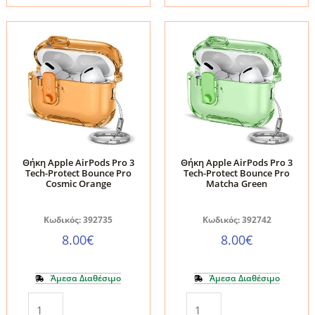
για
3
Apple
Tech-
AirPods
Protect
Pro
Bounce
3
Pro
–
Clear
Black/Clear
ποσότητα
ποσότητα
Θήκη Apple AirPods Pro 3
Θήκη Apple AirPods Pro 3
Tech-Protect Bounce Pro
Tech-Protect Bounce Pro
Cosmic Orange
Matcha Green
Κωδικός: 392735
Κωδικός: 392742
8.00
€
8.00
€
Άμεσα Διαθέσιμο
Άμεσα Διαθέσιμο
Θήκη
Θήκη