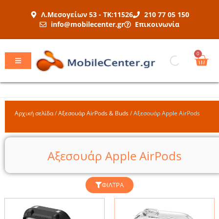
Μετάβαση
Λ.Μεσογείων 53 - ΤΚ:11526
210 77 05 150
στο
info@mobilecenter.gr
Επικοινωνία
περιεχόμενο
Car
0
Αρχική σελίδα
/
Αξεσουάρ AirPods & Buds
/
Αξεσουάρ Apple AirPods
Αξεσουάρ Apple AirPods
ΦΊΛΤΡΑ