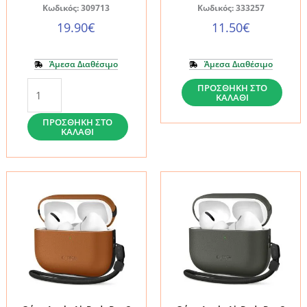
Κωδικός: 309713
Κωδικός: 333257
19.90
€
11.50
€
Άμεσα Διαθέσιμο
Άμεσα Διαθέσιμο
Θήκη
Θήκη
ΠΡΟΣΘΉΚΗ ΣΤΟ
ΚΑΛΆΘΙ
Apple
Apple
AirPods
AirPods
ΠΡΟΣΘΉΚΗ ΣΤΟ
ΚΑΛΆΘΙ
Pro
Pro
3
3
Spigen
Tech-
Core
Protect
Armor
NaturalFit
Matte
Black
Black
ποσότητα
(ACS09833)
ποσότητα