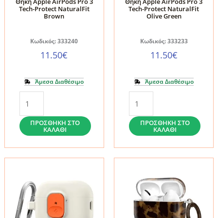
Θήκη Apple AirPods Pro 3
Θήκη Apple AirPods Pro 3
Tech-Protect NaturalFit
Tech-Protect NaturalFit
Brown
Olive Green
Κωδικός: 333240
Κωδικός: 333233
11.50
€
11.50
€
Άμεσα Διαθέσιμο
Άμεσα Διαθέσιμο
Θήκη
Θήκη
Apple
Apple
AirPods
AirPods
ΠΡΟΣΘΉΚΗ ΣΤΟ
ΠΡΟΣΘΉΚΗ ΣΤΟ
ΚΑΛΆΘΙ
ΚΑΛΆΘΙ
Pro
Pro
3
3
Tech-
Tech-
Protect
Protect
NaturalFit
NaturalFit
Brown
Olive
ποσότητα
Green