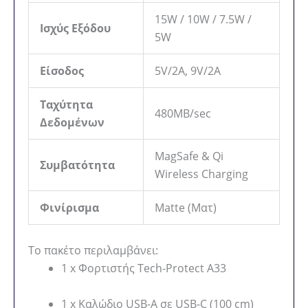
15W / 10W / 7.5W /
Ισχύς Εξόδου
5W
Είσοδος
5V/2A, 9V/2A
Ταχύτητα
480MB/sec
Δεδομένων
MagSafe & Qi
Συμβατότητα
Wireless Charging
Φινίρισμα
Matte (Ματ)
Το πακέτο περιλαμβάνει:
1 x Φορτιστής Tech-Protect A33
1 x Καλώδιο USB-A σε USB-C (100 cm)