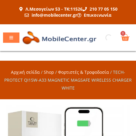
Μετάβαση
Λ.Μεσογείων 53 - ΤΚ:11526
210 77 05 150
στο
info@mobilecenter.gr
Επικοινωνία
περιεχόμενο
Car
0
Αρχική σελίδα
/
Shop
/
Φορτιστές & Τροφοδοσία
/
TECH-
PROTECT QI15W-A33 MAGNETIC MAGSAFE WIRELESS CHARGER
WHITE