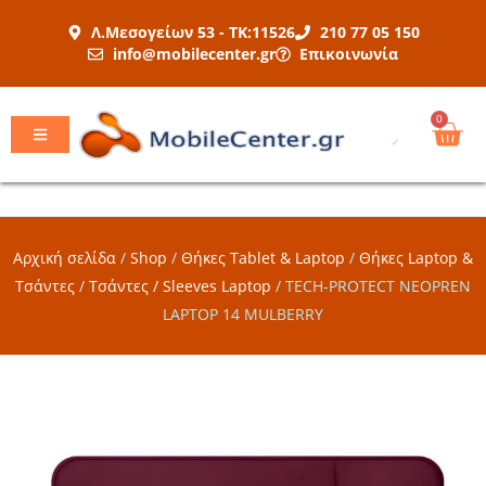
Μετάβαση
Λ.Μεσογείων 53 - ΤΚ:11526
210 77 05 150
στο
info@mobilecenter.gr
Επικοινωνία
περιεχόμενο
Car
0
Αρχική σελίδα
/
Shop
/
Θήκες Tablet & Laptop
/
Θήκες Laptop &
Τσάντες
/
Τσάντες / Sleeves Laptop
/
TECH-PROTECT NEOPREN
LAPTOP 14 MULBERRY