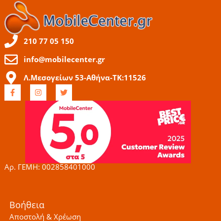
210 77 05 150
info@mobilecenter.gr
Λ.Μεσογείων 53-Αθήνα-ΤΚ:11526
F
I
T
a
n
w
c
s
i
e
t
t
b
a
t
o
g
e
o
r
r
k
a
-
m
f
Αρ. ΓΕΜΗ: 002858401000
Βοήθεια
Αποστολή & Χρέωση