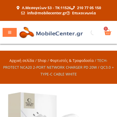
Μετάβαση
Λ.Μεσογείων 53 - ΤΚ:11526
210 77 05 150
στο
info@mobilecenter.gr
Επικοινωνία
περιεχόμενο
Car
0
Αρχική σελίδα
/
Shop
/
Φορτιστές & Τροφοδοσία
/
TECH-
PROTECT NCA20 2-PORT NETWORK CHARGER PD 20W / QC3.0 +
TYPE-C CABLE WHITE