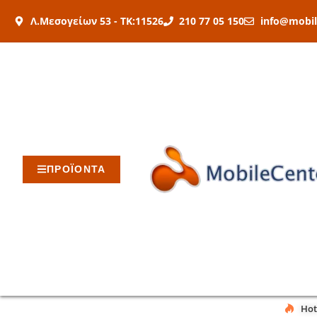
Μετάβαση
Λ.Μεσογείων 53 - ΤΚ:11526
210 77 05 150
info@mobil
στο
περιεχόμενο
ΠΡΟΪΟΝΤΑ
Hot