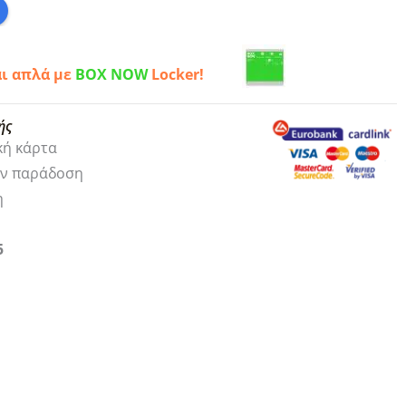
αι απλά με
BOX NOW
Locker!
ής
κή κάρτα
ην παράδοση
η
5