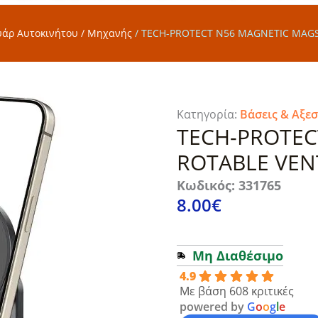
υάρ Αυτοκινήτου / Μηχανής
/
TECH-PROTECT N56 MAGNETIC MAGS
Κατηγορία:
Βάσεις & Αξε
TECH-PROTEC
ROTABLE VEN
Κωδικός: 331765
8.00
€
Μη Διαθέσιμο
4.9
Με βάση 608 κριτικές
powered by
G
o
o
g
l
e