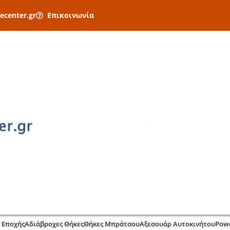
ecenter.gr
Επικοινωνία
 Εποχής
Αδιάβροχες Θήκες
Θήκες Μπράτσου
Αξεσουάρ Αυτοκινήτου
Pow