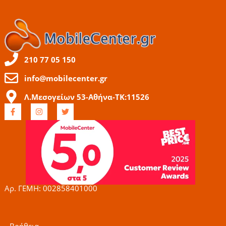
210 77 05 150
info@mobilecenter.gr
Λ.Μεσογείων 53-Αθήνα-ΤΚ:11526
F
I
T
a
n
w
c
s
i
e
t
t
b
a
t
o
g
e
o
r
r
k
a
-
m
f
Αρ. ΓΕΜΗ: 002858401000
Βοήθεια