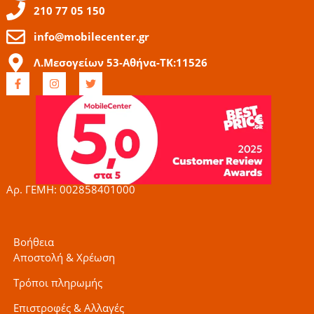
210 77 05 150
info@mobilecenter.gr
Λ.Μεσογείων 53-Αθήνα-ΤΚ:11526
F
I
T
a
n
w
c
s
i
e
t
t
b
a
t
o
g
e
o
r
r
k
a
-
m
f
Αρ. ΓΕΜΗ: 002858401000
Βοήθεια
Αποστολή & Χρέωση
Τρόποι πληρωμής
Επιστροφές & Αλλαγές