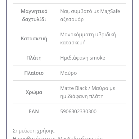
Μαγνητικό
Ναι, συμβατό με MagSafe
δαχτυλίδι
αξεσουάρ
Μονοκόμματη υβριδική
Κατασκευή
κατασκευή
Πλάτη
Ημιδιάφανη smoke
Πλαίσιο
Μαύρο
Matte Black / Μαύρο με
Χρώμα
ημιδιάφανη πλάτη
EAN
5906302330300
Σημείωση χρήσης
Η συμβατότητα με MagSafe αξεσουάρ