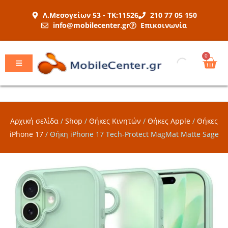
Μετάβαση
Λ.Μεσογείων 53 - ΤΚ:11526
210 77 05 150
στο
info@mobilecenter.gr
Επικοινωνία
περιεχόμενο
Car
0
Αρχική σελίδα
/
Shop
/
Θήκες Κινητών
/
Θήκες Apple
/
Θήκες
iPhone 17
/
Θήκη iPhone 17 Tech-Protect MagMat Matte Sage