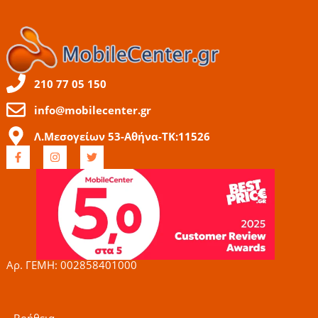
210 77 05 150
info@mobilecenter.gr
Λ.Μεσογείων 53-Αθήνα-ΤΚ:11526
F
I
T
a
n
w
c
s
i
e
t
t
b
a
t
o
g
e
o
r
r
k
a
-
m
f
Αρ. ΓΕΜΗ: 002858401000
Βοήθεια