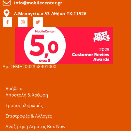
info@mobilecenter.gr
Λ.Μεσογείων 53-Αθήνα-ΤΚ:11526
F
I
T
a
n
w
c
s
i
e
t
t
b
a
t
o
g
e
o
r
r
k
a
-
m
f
Αρ. ΓΕΜΗ: 002858401000
Βοήθεια
Αποστολή & Χρέωση
Τρόποι πληρωμής
Επιστροφές & Αλλαγές
Αναζήτηση Δέματος Box Now