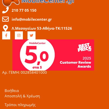
210 77 05 150
info@mobilecenter.gr
Λ.Μεσογείων 53-Αθήνα-ΤΚ:11526
F
I
T
a
n
w
c
s
i
e
t
t
b
a
t
o
g
e
o
r
r
k
a
-
m
f
Αρ. ΓΕΜΗ: 002858401000
Βοήθεια
Αποστολή & Χρέωση
Τρόποι πληρωμής