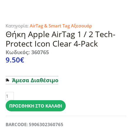
Κατηγορία:
AirTag & Smart Tag Αξεσουάρ
Θήκη Apple AirTag 1 / 2 Tech-
Protect Icon Clear 4-Pack
Κωδικός: 360765
9.50
€
Άμεσα Διαθέσιμο
Θήκη
Apple
AirTag
ΠΡΟΣΘΉΚΗ ΣΤΟ ΚΑΛΆΘΙ
1
/
BARCODE: 5906302360765
2