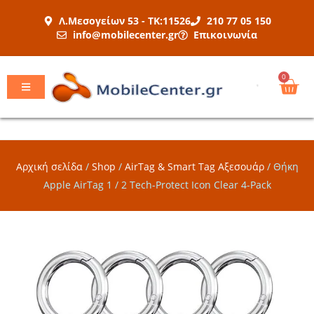
Μετάβαση
Λ.Μεσογείων 53 - ΤΚ:11526
210 77 05 150
στο
info@mobilecenter.gr
Επικοινωνία
περιεχόμενο
Car
0
Αρχική σελίδα
/
Shop
/
AirTag & Smart Tag Αξεσουάρ
/
Θήκη
Apple AirTag 1 / 2 Tech-Protect Icon Clear 4-Pack