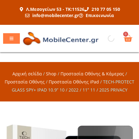
Μετάβαση
Λ.Μεσογείων 53 - ΤΚ:11526
210 77 05 150
στο
info@mobilecenter.gr
Επικοινωνία
περιεχόμενο
Car
0
Αρχική σελίδα
/
Shop
/
Προστασία Οθόνης & Κάμερας
/
Προστασία Οθόνης
/
Προστασία Οθόνης iPad
/
TECH-PROTECT
GLASS SPY+ IPAD 10.9” 10 / 2022 / 11” 11 / 2025 PRIVACY