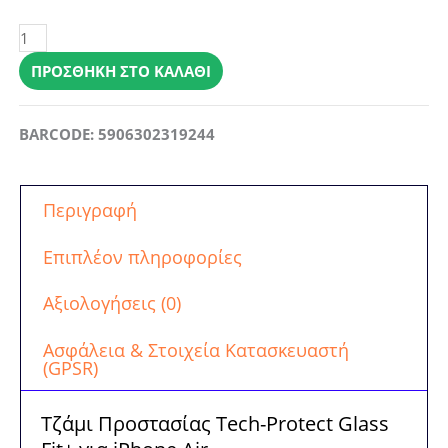
Τζάμι
Προστασίας
iPhone
ΠΡΟΣΘΉΚΗ ΣΤΟ ΚΑΛΆΘΙ
Air
Tech-
BARCODE: 5906302319244
Protect
Glass
Fit+
Περιγραφή
2-
Pack
Επιπλέον πληροφορίες
Clear
ποσότητα
Αξιολογήσεις (0)
Ασφάλεια & Στοιχεία Κατασκευαστή
(GPSR)
Τζάμι Προστασίας Tech-Protect Glass