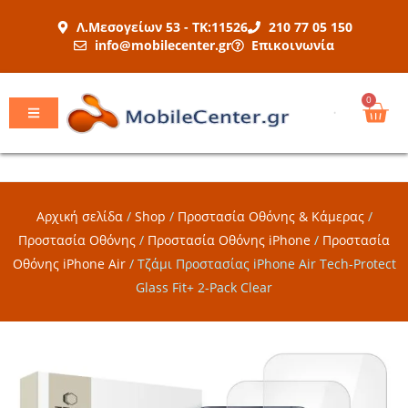
Μετάβαση
Λ.Μεσογείων 53 - ΤΚ:11526
210 77 05 150
στο
info@mobilecenter.gr
Επικοινωνία
περιεχόμενο
Car
0
Αρχική σελίδα
/
Shop
/
Προστασία Οθόνης & Κάμερας
/
Προστασία Οθόνης
/
Προστασία Οθόνης iPhone
/
Προστασία
Οθόνης iPhone Air
/
Τζάμι Προστασίας iPhone Air Tech-Protect
Glass Fit+ 2-Pack Clear