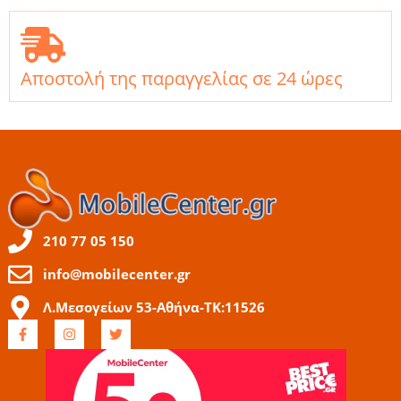
Αποστολή της παραγγελίας σε 24 ώρες
210 77 05 150
info@mobilecenter.gr
Λ.Μεσογείων 53-Αθήνα-ΤΚ:11526
F
I
T
a
n
w
c
s
i
e
t
t
b
a
t
o
g
e