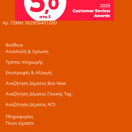
o
r
r
k
a
-
m
f
Αρ. ΓΕΜΗ: 002858401000
Βοήθεια
Αποστολή & Χρέωση
Τρόποι πληρωμής
Επιστροφές & Αλλαγές
Αναζήτηση Δέματος Box Now
Αναζήτηση Δέματος Γενικής Ταχ.
Αναζήτηση Δέματος ACS
Πληροφορίες
Ποιοι είμαστε