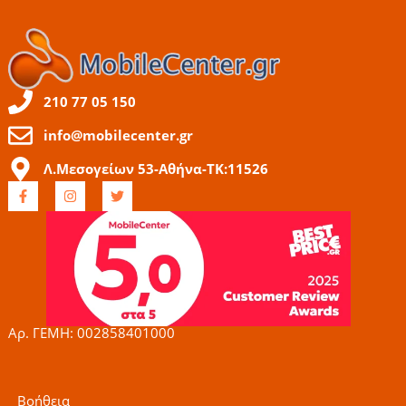
210 77 05 150
info@mobilecenter.gr
Λ.Μεσογείων 53-Αθήνα-ΤΚ:11526
F
I
T
a
n
w
c
s
i
e
t
t
b
a
t
o
g
e
o
r
r
k
a
-
m
f
Αρ. ΓΕΜΗ: 002858401000
Βοήθεια