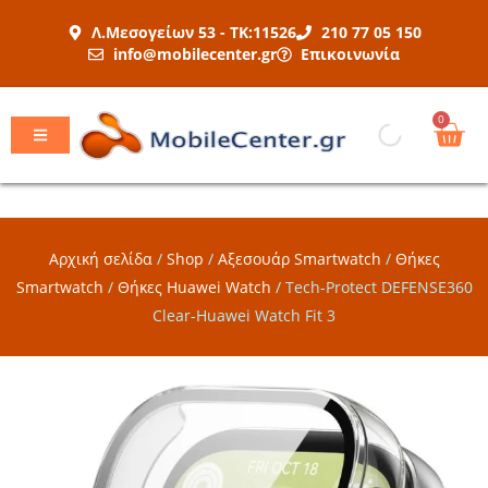
Μετάβαση
Λ.Μεσογείων 53 - ΤΚ:11526
210 77 05 150
στο
info@mobilecenter.gr
Επικοινωνία
περιεχόμενο
Car
0
Αρχική σελίδα
/
Shop
/
Αξεσουάρ Smartwatch
/
Θήκες
Smartwatch
/
Θήκες Huawei Watch
/
Tech-Protect DEFENSE360
Clear-Huawei Watch Fit 3