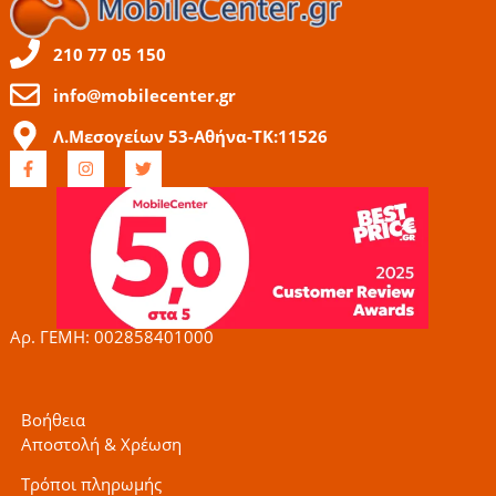
210 77 05 150
info@mobilecenter.gr
Λ.Μεσογείων 53-Αθήνα-ΤΚ:11526
F
I
T
a
n
w
c
s
i
e
t
t
b
a
t
o
g
e
o
r
r
k
a
-
m
f
Αρ. ΓΕΜΗ: 002858401000
Βοήθεια
Αποστολή & Χρέωση
Τρόποι πληρωμής