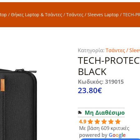
top
/
Θήκες Laptop & Τσάντες
/
Τσάντες / Sleeves Laptop
/
TECH-PR
Κατηγορία:
Τσάντες / Sle
TECH-PROTEC
BLACK
Κωδικός: 319015
23.80
€
Μη Διαθέσιμο
4.9
Με βάση 609 κριτικές
powered by
G
o
o
g
l
e