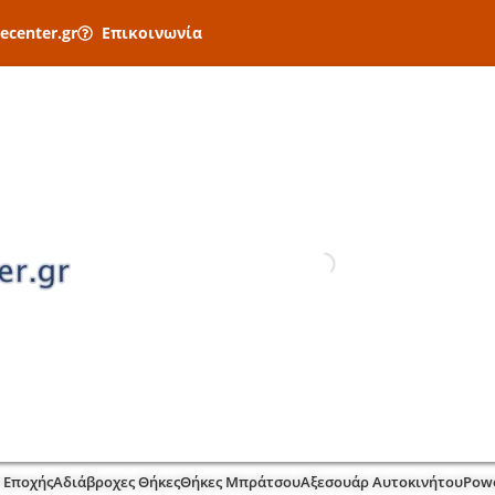
ecenter.gr
Επικοινωνία
 Εποχής
Αδιάβροχες Θήκες
Θήκες Μπράτσου
Αξεσουάρ Αυτοκινήτου
Pow