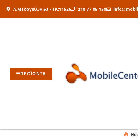
Μετάβαση
Λ.Μεσογείων 53 - ΤΚ:11526
210 77 05 150
info@mobil
στο
περιεχόμενο
ΠΡΟΪΟΝΤΑ
Hot