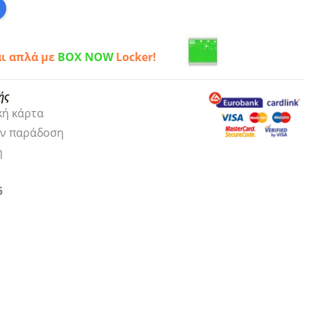
αι απλά με
BOX NOW
Locker!
ής
κή κάρτα
ην παράδοση
η
5