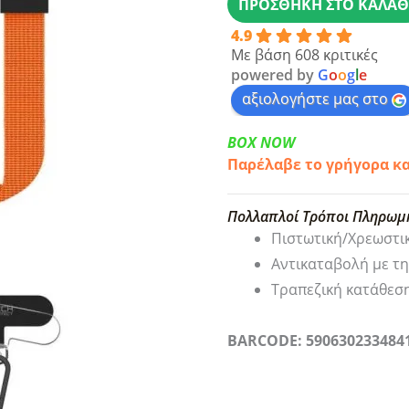
ΠΡΟΣΘΉΚΗ ΣΤΟ ΚΑΛΆΘ
Tech-
4.9
Protect
Με βάση 608 κριτικές
C6S
powered by
G
o
o
g
l
e
2
αξιολογήστε μας στο
σε
BOX NOW
1
Παρέλαβε το γρήγορα κ
Cosmic
Orange
Πολλαπλοί Τρόποι Πληρωμ
ποσότητα
Πιστωτική/Χρεωστι
Αντικαταβολή με τ
Τραπεζική κατάθεσ
BARCODE: 590630233484