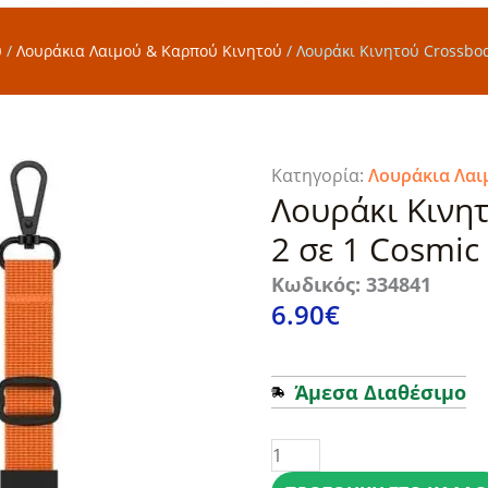
ύ
/
Λουράκια Λαιμού & Καρπού Κινητού
/
Λουράκι Κινητού Crossbod
Κατηγορία:
Λουράκια Λαι
Λουράκι Κινητ
2 σε 1 Cosmic
Κωδικός: 334841
6.90
€
Άμεσα Διαθέσιμο
Λουράκι
Κινητού
Crossbody