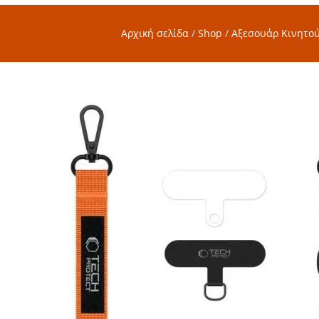
Αρχική σελίδα
/
Shop
/
Αξεσουάρ Κινητο