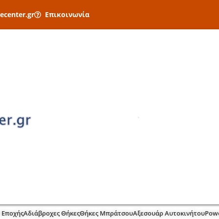
ecenter.gr
Επικοινωνία
 Εποχής
Αδιάβροχες Θήκες
Θήκες Μπράτσου
Αξεσουάρ Αυτοκινήτου
Pow