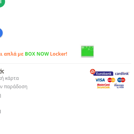
Ι
αι απλά με
BOX NOW
Locker!
ής
κή κάρτα
ην παράδοση
η
1