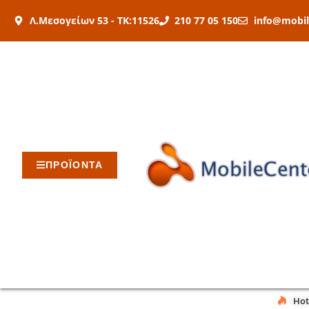
Μετάβαση
Λ.Μεσογείων 53 - ΤΚ:11526
210 77 05 150
info@mobil
στο
περιεχόμενο
ΠΡΟΪΟΝΤΑ
Hot