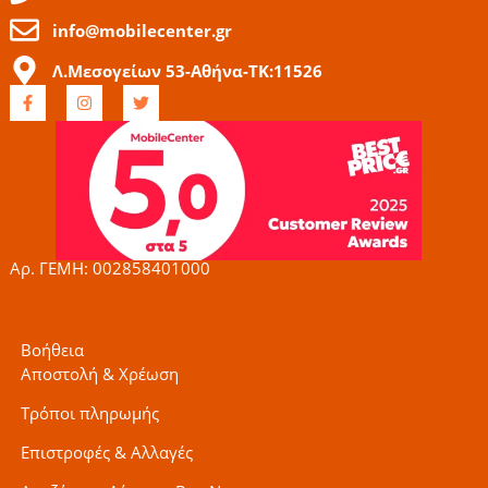
info@mobilecenter.gr
Λ.Μεσογείων 53-Αθήνα-ΤΚ:11526
F
I
T
a
n
w
c
s
i
e
t
t
b
a
t
o
g
e
o
r
r
k
a
-
m
f
Αρ. ΓΕΜΗ: 002858401000
Βοήθεια
Αποστολή & Χρέωση
Τρόποι πληρωμής
Επιστροφές & Αλλαγές