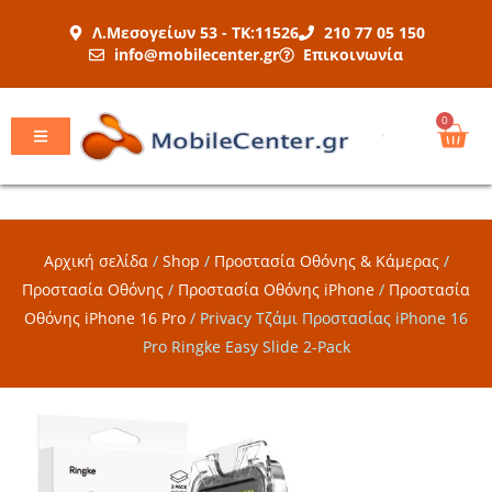
Μετάβαση
Λ.Μεσογείων 53 - ΤΚ:11526
210 77 05 150
στο
info@mobilecenter.gr
Επικοινωνία
περιεχόμενο
Car
0
Αρχική σελίδα
/
Shop
/
Προστασία Οθόνης & Κάμερας
/
Προστασία Οθόνης
/
Προστασία Οθόνης iPhone
/
Προστασία
Οθόνης iPhone 16 Pro
/
Privacy Τζάμι Προστασίας iPhone 16
Pro Ringke Easy Slide 2-Pack