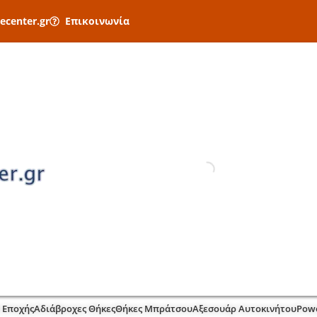
ecenter.gr
Επικοινωνία
 Εποχής
Αδιάβροχες Θήκες
Θήκες Μπράτσου
Αξεσουάρ Αυτοκινήτου
Pow