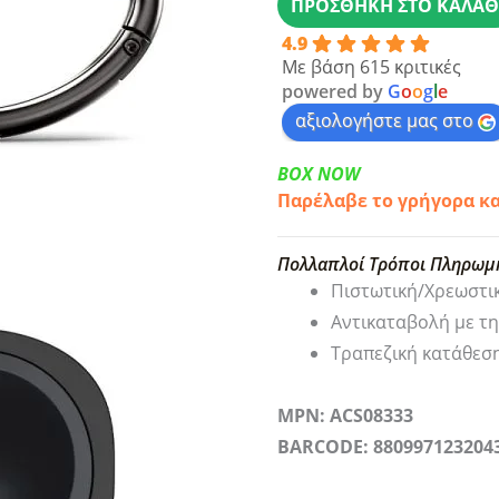
ΠΡΟΣΘΉΚΗ ΣΤΟ ΚΑΛΆΘ
Buds
4.9
3
Με βάση 615 κριτικές
/
powered by
G
o
o
g
l
e
3
αξιολογήστε μας στο
FE
BOX NOW
/
Παρέλαβε το γρήγορα κ
3
Pro
Πολλαπλοί Τρόποι Πληρωμ
Spigen
Πιστωτική/Χρεωστι
Urban
Αντικαταβολή με τ
Fit
Τραπεζική κατάθεσ
Black
(ACS08333)
MPN: ACS08333
ποσότητα
BARCODE: 880997123204