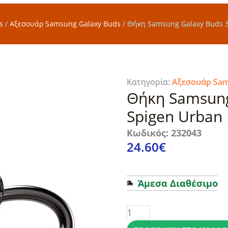
s
/
Αξεσουάρ Samsung Galaxy Buds
/
Θήκη Samsung Galaxy Buds 3 /
Κατηγορία:
Αξεσουάρ Sam
Θήκη Samsung 
Spigen Urban 
Κωδικός: 232043
24.60
€
Άμεσα Διαθέσιμο
Θήκη
Samsung
Galaxy