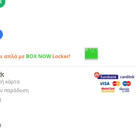
Ι
αι απλά με
BOX NOW
Locker!
ής
κή κάρτα
ην παράδοση
η
3