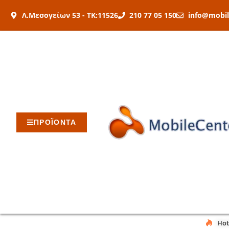
Μετάβαση
Λ.Μεσογείων 53 - ΤΚ:11526
210 77 05 150
info@mobil
στο
περιεχόμενο
ΠΡΟΪΟΝΤΑ
Hot