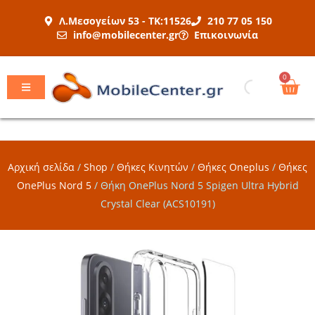
Μετάβαση
Λ.Μεσογείων 53 - ΤΚ:11526
210 77 05 150
στο
info@mobilecenter.gr
Επικοινωνία
περιεχόμενο
Car
0
Αρχική σελίδα
/
Shop
/
Θήκες Κινητών
/
Θήκες Oneplus
/
Θήκες
OnePlus Nord 5
/
Θήκη OnePlus Nord 5 Spigen Ultra Hybrid
Crystal Clear (ACS10191)