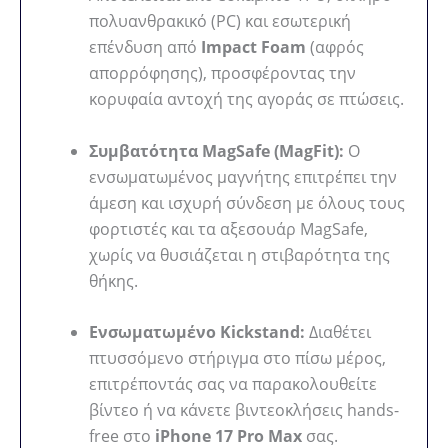
πολυανθρακικό (PC) και εσωτερική
επένδυση από
Impact Foam
(αφρός
απορρόφησης), προσφέροντας την
κορυφαία αντοχή της αγοράς σε πτώσεις.
Συμβατότητα MagSafe (MagFit):
Ο
ενσωματωμένος μαγνήτης επιτρέπει την
άμεση και ισχυρή σύνδεση με όλους τους
φορτιστές και τα αξεσουάρ MagSafe,
χωρίς να θυσιάζεται η στιβαρότητα της
θήκης.
Ενσωματωμένο Kickstand:
Διαθέτει
πτυσσόμενο στήριγμα στο πίσω μέρος,
επιτρέποντάς σας να παρακολουθείτε
βίντεο ή να κάνετε βιντεοκλήσεις hands-
free στο
iPhone 17 Pro Max
σας.