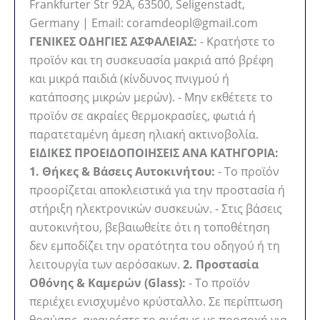
Frankfurter Str 92A, 63500, Seligenstadt,
Germany | Email: coramdeopl@gmail.com
ΓΕΝΙΚΕΣ ΟΔΗΓΙΕΣ ΑΣΦΑΛΕΙΑΣ:
- Κρατήστε το
προϊόν και τη συσκευασία μακριά από βρέφη
και μικρά παιδιά (κίνδυνος πνιγμού ή
κατάποσης μικρών μερών). - Μην εκθέτετε το
προϊόν σε ακραίες θερμοκρασίες, φωτιά ή
παρατεταμένη άμεση ηλιακή ακτινοβολία.
ΕΙΔΙΚΕΣ ΠΡΟΕΙΔΟΠΟΙΗΣΕΙΣ ΑΝΑ ΚΑΤΗΓΟΡΙΑ:
1. Θήκες & Βάσεις Αυτοκινήτου:
- Το προϊόν
προορίζεται αποκλειστικά για την προστασία ή
στήριξη ηλεκτρονικών συσκευών. - Στις βάσεις
αυτοκινήτου, βεβαιωθείτε ότι η τοποθέτηση
δεν εμποδίζει την ορατότητα του οδηγού ή τη
λειτουργία των αερόσακων.
2. Προστασία
Οθόνης & Καμερών (Glass):
- Το προϊόν
περιέχει ενισχυμένο κρύσταλλο. Σε περίπτωση
θραύσης, αφαιρέστε το αμέσως με προσοχή για