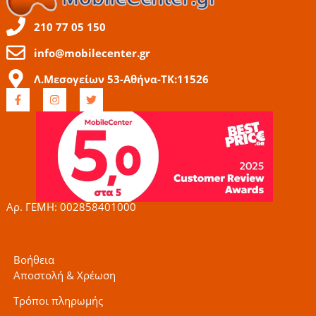
210 77 05 150
info@mobilecenter.gr
Λ.Μεσογείων 53-Αθήνα-ΤΚ:11526
F
I
T
a
n
w
c
s
i
e
t
t
b
a
t
o
g
e
o
r
r
k
a
-
m
f
Αρ. ΓΕΜΗ: 002858401000
Βοήθεια
Αποστολή & Χρέωση
Τρόποι πληρωμής