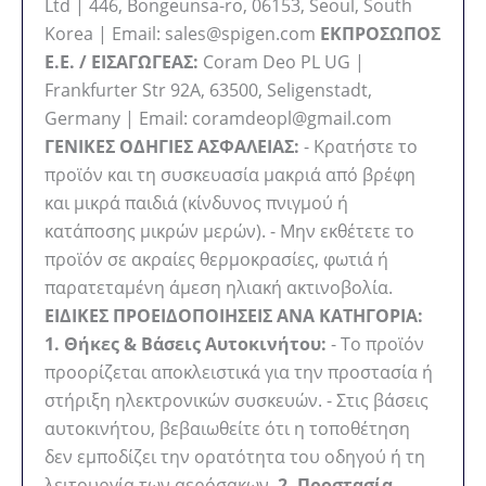
Ltd | 446, Bongeunsa-ro, 06153, Seoul, South
Korea | Email: sales@spigen.com
ΕΚΠΡΟΣΩΠΟΣ
Ε.Ε. / ΕΙΣΑΓΩΓΕΑΣ:
Coram Deo PL UG |
Frankfurter Str 92A, 63500, Seligenstadt,
Germany | Email: coramdeopl@gmail.com
ΓΕΝΙΚΕΣ ΟΔΗΓΙΕΣ ΑΣΦΑΛΕΙΑΣ:
- Κρατήστε το
προϊόν και τη συσκευασία μακριά από βρέφη
και μικρά παιδιά (κίνδυνος πνιγμού ή
κατάποσης μικρών μερών). - Μην εκθέτετε το
προϊόν σε ακραίες θερμοκρασίες, φωτιά ή
παρατεταμένη άμεση ηλιακή ακτινοβολία.
ΕΙΔΙΚΕΣ ΠΡΟΕΙΔΟΠΟΙΗΣΕΙΣ ΑΝΑ ΚΑΤΗΓΟΡΙΑ:
1. Θήκες & Βάσεις Αυτοκινήτου:
- Το προϊόν
προορίζεται αποκλειστικά για την προστασία ή
στήριξη ηλεκτρονικών συσκευών. - Στις βάσεις
αυτοκινήτου, βεβαιωθείτε ότι η τοποθέτηση
δεν εμποδίζει την ορατότητα του οδηγού ή τη
λειτουργία των αερόσακων.
2. Προστασία