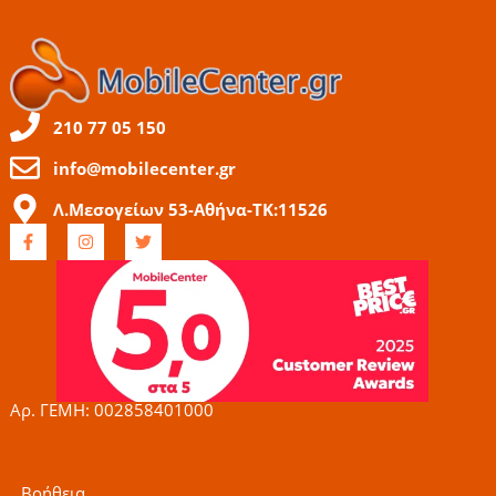
210 77 05 150
info@mobilecenter.gr
Λ.Μεσογείων 53-Αθήνα-ΤΚ:11526
F
I
T
a
n
w
c
s
i
e
t
t
b
a
t
o
g
e
o
r
r
k
a
-
m
f
Αρ. ΓΕΜΗ: 002858401000
Βοήθεια