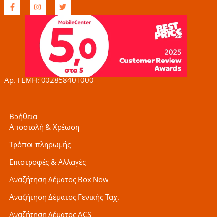
F
I
T
a
n
w
c
s
i
e
t
t
b
a
t
o
g
e
o
r
r
k
a
-
m
f
Αρ. ΓΕΜΗ: 002858401000
Βοήθεια
Αποστολή & Χρέωση
Τρόποι πληρωμής
Επιστροφές & Αλλαγές
Αναζήτηση Δέματος Box Now
Αναζήτηση Δέματος Γενικής Ταχ.
Αναζήτηση Δέματος ACS