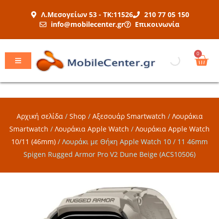
Μετάβαση
Λ.Μεσογείων 53 - ΤΚ:11526
210 77 05 150
στο
info@mobilecenter.gr
Επικοινωνία
περιεχόμενο
Car
0
Αρχική σελίδα
/
Shop
/
Αξεσουάρ Smartwatch
/
Λουράκια
Smartwatch
/
Λουράκια Apple Watch
/
Λουράκια Apple Watch
10/11 (46mm)
/
Λουράκι με Θήκη Apple Watch 10 / 11 46mm
Spigen Rugged Armor Pro V2 Dune Beige (ACS10506)