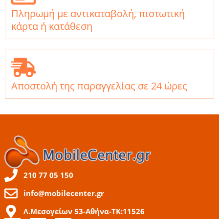
Πληρωμή με αντικαταβολή, πιστωτική
κάρτα ή κατάθεση
Αποστολή της παραγγελίας σε 24 ώρες
210 77 05 150
info@mobilecenter.gr
Λ.Μεσογείων 53-Αθήνα-ΤΚ:11526