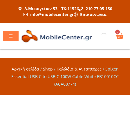
Μετάβαση
Λ.Μεσογείων 53 - ΤΚ:11526
210 77 05 150
στο
info@mobilecenter.gr
Επικοινωνία
περιεχόμενο
Car
0
Αρχική σελίδα
/
Shop
/
Καλώδια & Αντάπτορες
/
Spigen
Essential USB C to USB C 100W Cable White EB10010CC
(ACA08774)