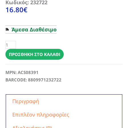
Κωδικός: 232722
16.80
€
Άμεσα Διαθέσιμο
Θήκη
iPhone
16
ΠΡΟΣΘΉΚΗ ΣΤΟ ΚΑΛΆΘΙ
Pro
Max
MPN: ACS08391
Spigen
BARCODE: 8809971232722
Crystal
Flex
MagSafe
Περιγραφή
Crystal
Clear
Επιπλέον πληροφορίες
(ACS08391)
ποσότητα