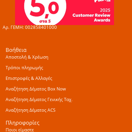
o
g
e
o
r
r
k
a
-
m
f
Αρ. ΓΕΜΗ: 002858401000
Βοήθεια
Αποστολή & Χρέωση
Τρόποι πληρωμής
Επιστροφές & Αλλαγές
Αναζήτηση Δέματος Box Now
Αναζήτηση Δέματος Γενικής Ταχ.
Αναζήτηση Δέματος ACS
Πληροφορίες
Ποιοι είμαστε