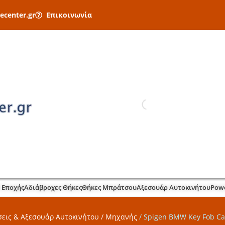
ecenter.gr
Επικοινωνία
 Εποχής
Αδιάβροχες Θήκες
Θήκες Μπράτσου
Αξεσουάρ Αυτοκινήτου
Pow
εις & Αξεσουάρ Αυτοκινήτου / Μηχανής
/
Spigen BMW Key Fob Ca