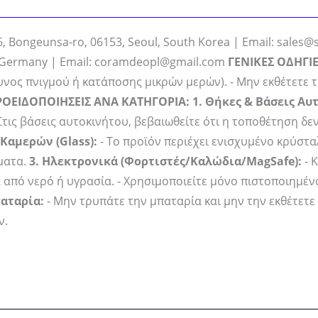
6, Bongeunsa-ro, 06153, Seoul, South Korea | Email: sales
dt, Germany | Email: coramdeopl@gmail.com
ΓΕΝΙΚΕΣ ΟΔΗΓΙΕ
υνος πνιγμού ή κατάποσης μικρών μερών). - Μην εκθέτετε τ
ΠΡΟΕΙΔΟΠΟΙΗΣΕΙΣ ΑΝΑ ΚΑΤΗΓΟΡΙΑ:
1. Θήκες & Βάσεις Αυ
τις βάσεις αυτοκινήτου, βεβαιωθείτε ότι η τοποθέτηση δε
Καμερών (Glass):
- Το προϊόν περιέχει ενισχυμένο κρύστ
ματα.
3. Ηλεκτρονικά (Φορτιστές/Καλώδια/MagSafe):
- 
από νερό ή υγρασία. - Χρησιμοποιείτε μόνο πιστοποιημέ
παταρία:
- Μην τρυπάτε την μπαταρία και μην την εκθέτετε 
ν.