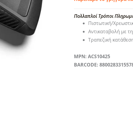
Πολλαπλοί Τρόποι Πληρωμ
Πιστωτική/Χρεωστι
Αντικαταβολή με τ
Τραπεζική κατάθεσ
MPN: ACS10425
BARCODE: 880028331557