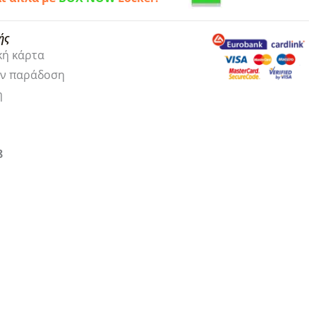
ής
κή κάρτα
ην παράδοση
η
8