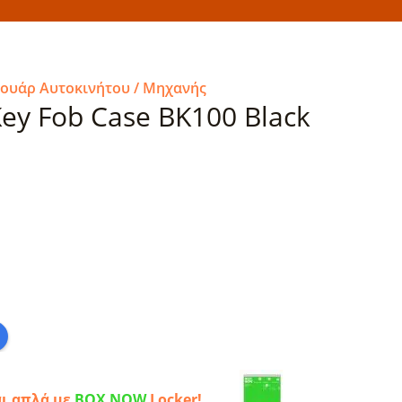
σουάρ Αυτοκινήτου / Μηχανής
ey Fob Case BK100 Black
αι απλά με
BOX NOW
Locker!