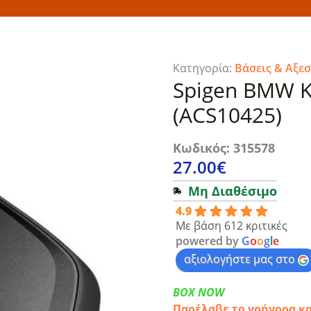
Κατηγορία:
Βάσεις & Αξε
Spigen BMW K
(ACS10425)
Κωδικός: 315578
27.00
€
Μη Διαθέσιμο
4.9
Με βάση 612 κριτικές
powered by
G
o
o
g
l
e
αξιολογήστε μας στο
BOX NOW
Παρέλαβε το γρήγορα κ