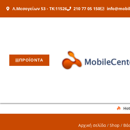
Μετάβαση
Λ.Μεσογείων 53 - ΤΚ:11526
210 77 05 150
info@mobil
στο
περιεχόμενο
ΠΡΟΪΟΝΤΑ
Hot
Αρχική σελίδα
/
Shop
/
Βάσ