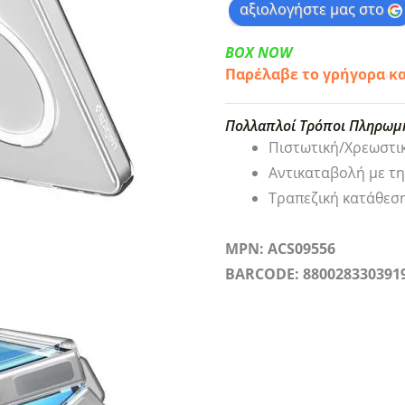
αξιολογήστε μας στο
BOX NOW
Παρέλαβε το γρήγορα κ
Πολλαπλοί Τρόποι Πληρωμ
Πιστωτική/Χρεωστι
Αντικαταβολή με τ
Τραπεζική κατάθεσ
MPN: ACS09556
BARCODE: 880028330391