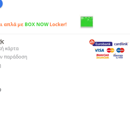
αι απλά με
BOX NOW
Locker!
ής
κή κάρτα
ην παράδοση
η
9