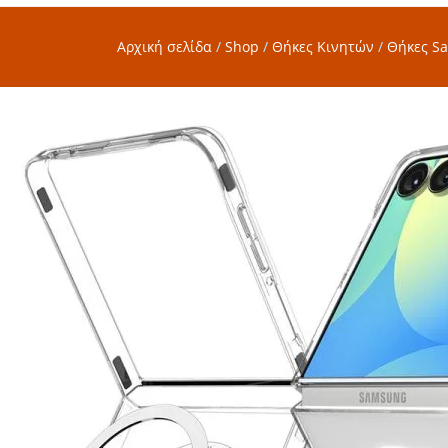
Αρχική σελίδα
/
Shop
/
Θήκες Κινητών
/
Θήκες S