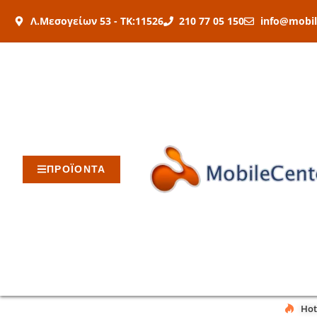
Μετάβαση
Λ.Μεσογείων 53 - ΤΚ:11526
210 77 05 150
info@mobil
στο
περιεχόμενο
ΠΡΟΪΟΝΤΑ
Hot