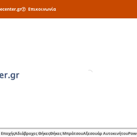
ecenter.gr
Επικοινωνία
 Εποχής
Αδιάβροχες Θήκες
Θήκες Μπράτσου
Αξεσουάρ Αυτοκινήτου
Pow