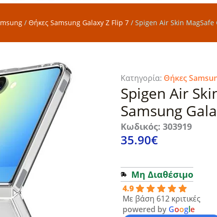
amsung
/
Θήκες Samsung Galaxy Z Flip 7
/
Spigen Air Skin MagSafe 
Κατηγορία:
Θήκες Samsung
Spigen Air Sk
Samsung Galax
Κωδικός: 303919
35.90
€
Μη Διαθέσιμο
4.9
Με βάση 612 κριτικές
powered by
G
o
o
g
l
e