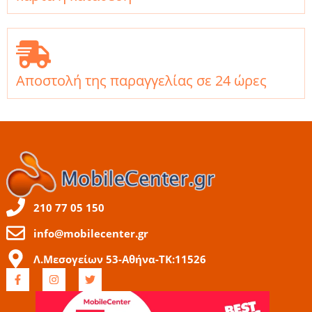
Αποστολή της παραγγελίας σε 24 ώρες
210 77 05 150
info@mobilecenter.gr
Λ.Μεσογείων 53-Αθήνα-ΤΚ:11526
F
I
T
a
n
w
c
s
i
e
t
t