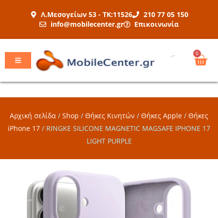
Μετάβαση
Λ.Μεσογείων 53 - ΤΚ:11526
210 77 05 150
στο
info@mobilecenter.gr
Επικοινωνία
περιεχόμενο
Car
0
Αρχική σελίδα
/
Shop
/
Θήκες Κινητών
/
Θήκες Apple
/
Θήκες
iPhone 17
/
RINGKE SILICONE MAGNETIC MAGSAFE IPHONE 17
LIGHT PURPLE