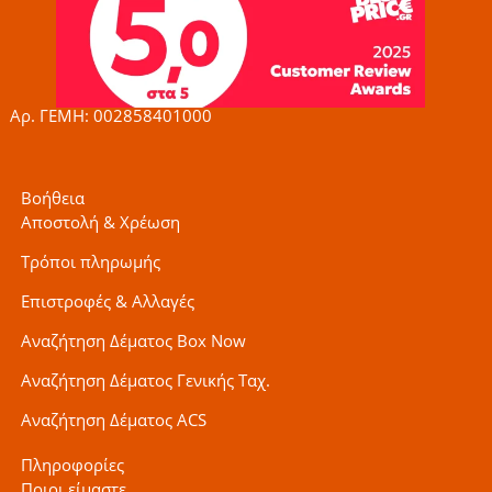
b
a
t
o
g
e
o
r
r
k
a
-
m
f
Αρ. ΓΕΜΗ: 002858401000
Βοήθεια
Αποστολή & Χρέωση
Τρόποι πληρωμής
Επιστροφές & Αλλαγές
Αναζήτηση Δέματος Box Now
Αναζήτηση Δέματος Γενικής Ταχ.
Αναζήτηση Δέματος ACS
Πληροφορίες
Ποιοι είμαστε