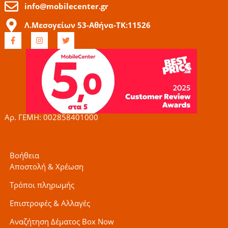
info@mobilecenter.gr
Λ.Μεσογείων 53-Αθήνα-ΤΚ:11526
F
I
T
a
n
w
c
s
i
e
t
t
b
a
t
o
g
e
o
r
r
k
a
-
m
f
Αρ. ΓΕΜΗ: 002858401000
Βοήθεια
Αποστολή & Χρέωση
Τρόποι πληρωμής
Επιστροφές & Αλλαγές
Αναζήτηση Δέματος Box Now