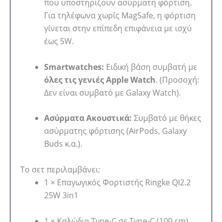
που υποστηρίζουν ασύρματη φόρτιση.
Για τηλέφωνα χωρίς MagSafe, η φόρτιση
γίνεται στην επίπεδη επιφάνεια με ισχύ
έως 5W.
Smartwatches:
Ειδική βάση συμβατή με
όλες τις γενιές Apple Watch
. (Προσοχή:
Δεν είναι συμβατό με Galaxy Watch).
Ασύρματα Ακουστικά:
Συμβατό με θήκες
ασύρματης φόρτισης (AirPods, Galaxy
Buds κ.α.).
Το σετ περιλαμβάνει:
1 × Επαγωγικός Φορτιστής Ringke QI2.2
25W 3in1
1 × Καλώδιο Type-C σε Type-C (100 cm)