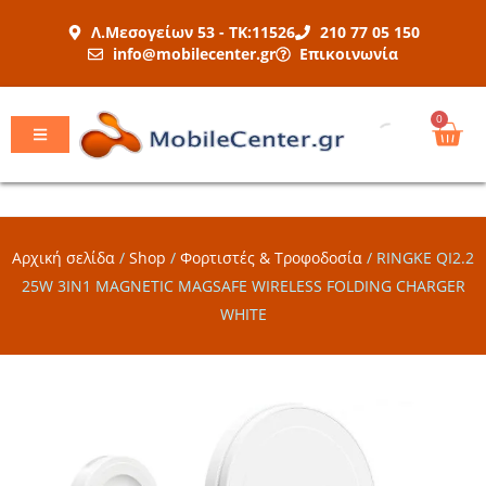
Μετάβαση
Λ.Μεσογείων 53 - ΤΚ:11526
210 77 05 150
στο
info@mobilecenter.gr
Επικοινωνία
περιεχόμενο
Car
0
Αρχική σελίδα
/
Shop
/
Φορτιστές & Τροφοδοσία
/
RINGKE QI2.2
25W 3IN1 MAGNETIC MAGSAFE WIRELESS FOLDING CHARGER
WHITE