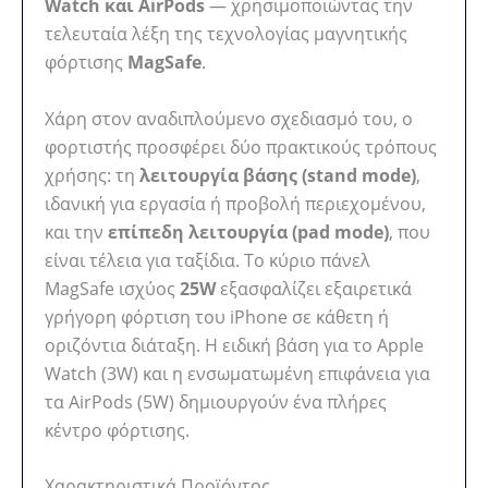
Watch και AirPods
— χρησιμοποιώντας την
τελευταία λέξη της τεχνολογίας μαγνητικής
φόρτισης
MagSafe
.
Χάρη στον αναδιπλούμενο σχεδιασμό του, ο
φορτιστής προσφέρει δύο πρακτικούς τρόπους
χρήσης: τη
λειτουργία βάσης (stand mode)
,
ιδανική για εργασία ή προβολή περιεχομένου,
και την
επίπεδη λειτουργία (pad mode)
, που
είναι τέλεια για ταξίδια. Το κύριο πάνελ
MagSafe ισχύος
25W
εξασφαλίζει εξαιρετικά
γρήγορη φόρτιση του iPhone σε κάθετη ή
οριζόντια διάταξη. Η ειδική βάση για το Apple
Watch (3W) και η ενσωματωμένη επιφάνεια για
τα AirPods (5W) δημιουργούν ένα πλήρες
κέντρο φόρτισης.
Χαρακτηριστικά Προϊόντος